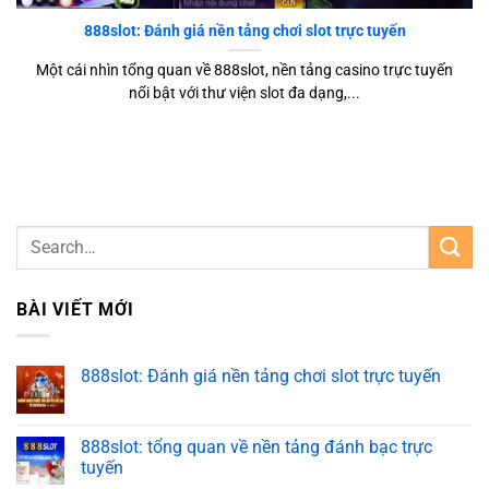
888slot: Đánh giá nền tảng chơi slot trực tuyến
Một cái nhìn tổng quan về 888slot, nền tảng casino trực tuyến
nổi bật với thư viện slot đa dạng,...
BÀI VIẾT MỚI
888slot: Đánh giá nền tảng chơi slot trực tuyến
888slot: tổng quan về nền tảng đánh bạc trực
tuyến