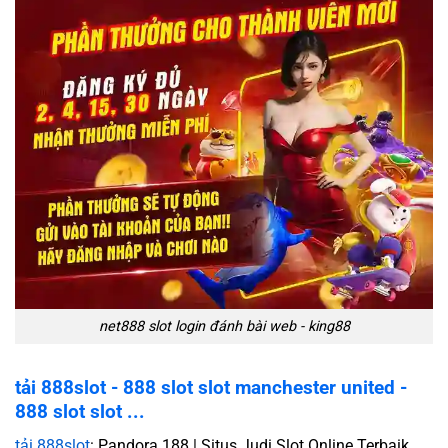
net888 slot login đánh bài web - king88
tải 888slot - 888 slot slot manchester united -
888 slot slot ...
tải 888slot
: Pandora 188 | Situs Judi Slot Online Terbaik