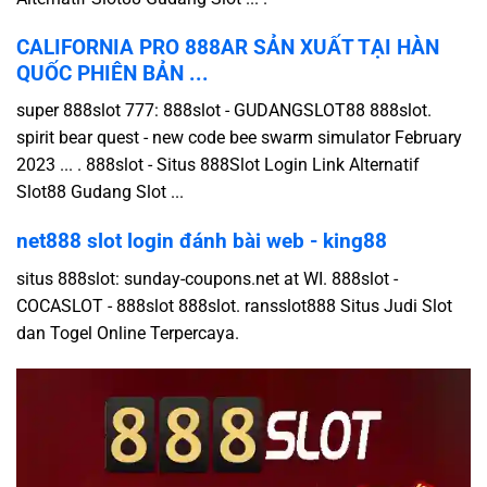
CALIFORNIA PRO 888AR SẢN XUẤT TẠI HÀN
QUỐC PHIÊN BẢN ...
super 888slot 777: 888slot - GUDANGSLOT88 888slot.
spirit bear quest - new code bee swarm simulator February
2023 ... . 888slot - Situs 888Slot Login Link Alternatif
Slot88 Gudang Slot ...
net888 slot login đánh bài web - king88
situs 888slot: sunday-coupons.net at WI. 888slot -
COCASLOT - 888slot 888slot. ransslot888 Situs Judi Slot
dan Togel Online Terpercaya.