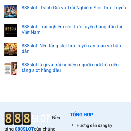
888slot - Đánh Giá và Trải Nghiệm Slot Trực Tuyến
888slot: Trải nghiệm slot trực tuyến hàng đầu tại
Việt Nam
888slot: Nền tảng slot trực tuyến an toàn và hấp
dẫn
888slot là gì và trải nghiệm người chơi trên nền
tảng slot hàng đầu
TỔNG HỢP
Nền
Hướng dẫn đăng ký
tảng
888SLOT
của chúng