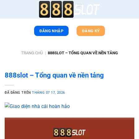
Chuyển
đến
nội
dung
ĐĂNG NHẬP
ĐĂNG KÝ
TRANG CHỦ
|
888SLOT – TỔNG QUAN VỀ NỀN TẢNG
888slot – Tổng quan về nền tảng
ĐÃ ĐĂNG TRÊN
THÁNG 07 17, 2026