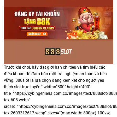
Trước khi chơi, hãy đặt giới hạn chi tiêu và tìm hiểu các
điều khoản để đảm bảo một trải nghiệm an toàn và bền
vững. 888slot là lựa chọn đáng xem xét cho người yêu
thích slot trực tuyến.
" width="800" height="400"
title="https://cybingenieria.com.co/images/text/888slot/888s
text605.webp"
srcset="https://cybingenieria.com.co/images/text/888slot/88
text2603312617.webp" sizes="(max-width: 800px) 100vw,