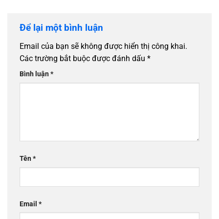
Để lại một bình luận
Email của bạn sẽ không được hiển thị công khai.
Các trường bắt buộc được đánh dấu
*
Bình luận
*
Tên
*
Email
*