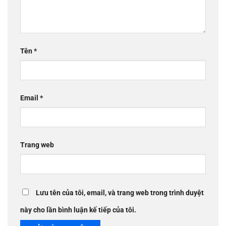
Tên
*
Email
*
Trang web
Lưu tên của tôi, email, và trang web trong trình duyệt
này cho lần bình luận kế tiếp của tôi.