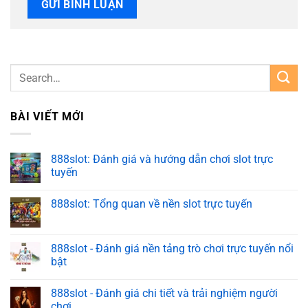
BÀI VIẾT MỚI
888slot: Đánh giá và hướng dẫn chơi slot trực
tuyến
888slot: Tổng quan về nền slot trực tuyến
888slot - Đánh giá nền tảng trò chơi trực tuyến nổi
bật
888slot - Đánh giá chi tiết và trải nghiệm người
chơi