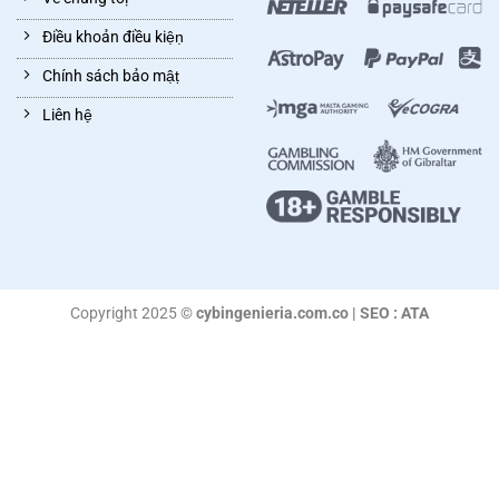
Điều khoản điều kiệṇ
Chính sách bảo mậṭ
Liên hệ̣
Copyright 2025 ©
cybingenieria.com.co | SEO : ATA