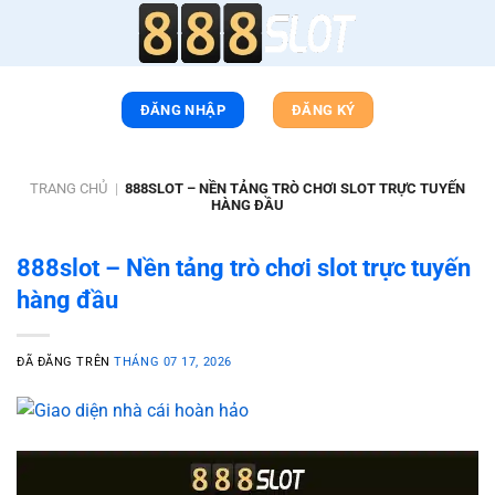
Chuyển
đến
nội
dung
ĐĂNG NHẬP
ĐĂNG KÝ
TRANG CHỦ
|
888SLOT – NỀN TẢNG TRÒ CHƠI SLOT TRỰC TUYẾN
HÀNG ĐẦU
888slot – Nền tảng trò chơi slot trực tuyến
hàng đầu
ĐÃ ĐĂNG TRÊN
THÁNG 07 17, 2026