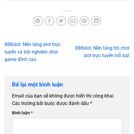
888slot: Nền tảng slot trực
888slot: Nền tảng trò chơi
tuyến và trải nghiệm chơi
slot trực tuyến nổi bật
game đỉnh cao
Để lại một bình luận
Email của bạn sẽ không được hiển thị công khai.
Các trường bắt buộc được đánh dấu
*
Bình luận
*