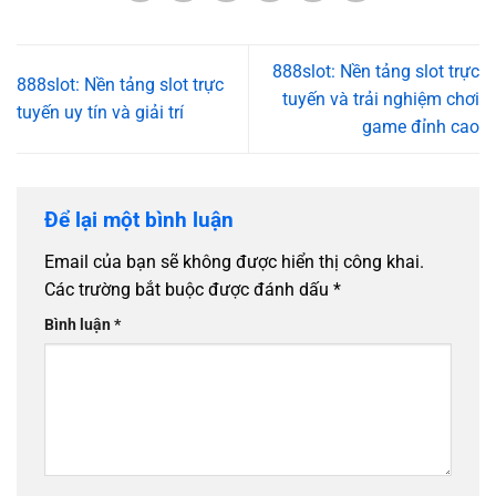
888slot: Nền tảng slot trực
888slot: Nền tảng slot trực
tuyến và trải nghiệm chơi
tuyến uy tín và giải trí
game đỉnh cao
Để lại một bình luận
Email của bạn sẽ không được hiển thị công khai.
Các trường bắt buộc được đánh dấu
*
Bình luận
*