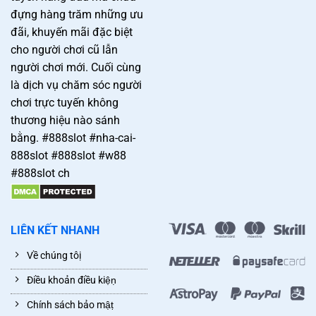
đựng hàng trăm những ưu
đãi, khuyến mãi đặc biệt
cho người chơi cũ lẫn
người chơi mới. Cuối cùng
là dịch vụ chăm sóc người
chơi trực tuyến không
thương hiệu nào sánh
bằng. #888slot #nha-cai-
888slot #888slot #w88
#888slot ch
LIÊN KẾT NHANH
Về chúng tôị
Điều khoản điều kiệṇ
Chính sách bảo mậṭ