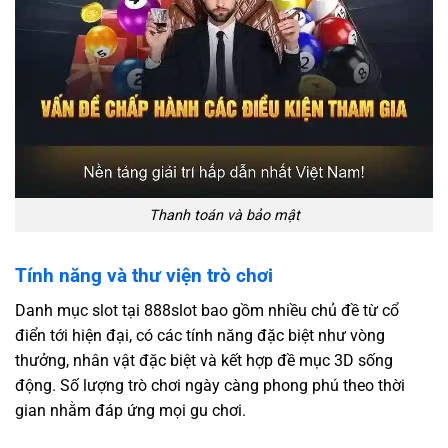
Thanh toán và bảo mật
Tính năng và thư viện trò chơi
Danh mục slot tại 888slot bao gồm nhiều chủ đề từ cổ
điển tới hiện đại, có các tính năng đặc biệt như vòng
thưởng, nhân vật đặc biệt và kết hợp đề mục 3D sống
động. Số lượng trò chơi ngày càng phong phú theo thời
gian nhằm đáp ứng mọi gu chơi.