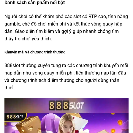
Danh sách sản phẩm nổi bật
Người chơi có thể khám phá các slot có RTP cao, tính năng
gamble, chế độ chơi miễn phí và kết thúc vòng quay hấp
dẫn. Giao diện tìm kiếm và gợi ý giúp nhanh chóng tìm
thấy trò chơi yêu thích.
Khuyến mãi và chương trình thưởng
888slot thường xuyên tung ra các chương trình khuyến mãi
hấp dẫn như vòng quay miễn phí, tiền thưởng nạp lần đầu
và chương trình tích điểm thưởng cho người dùng thân
thiết.