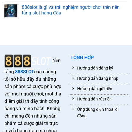
888slot là gì và trải nghiệm người chơi trên nền
tảng slot hàng đầu
TỔNG HỢP
Nền
Hướng dẫn đăng ký
tảng
888SLOT
của chúng
Hướng dẫn đăng nhập
tôi sở hữu đầy đủ những
sản phẩm cá cược phù hợp
Hướng dẫn gửi tiền
với mọi người chơi, một địa
Hướng dẫn rút tiền
điểm giải trí đầy tính công
bằng và minh bạch. Không
Ứng dụng điện thoại di
chỉ mang đến những sản
động
phẩm cá cược giải trí trực
tuyến hàng đầu mà chưa