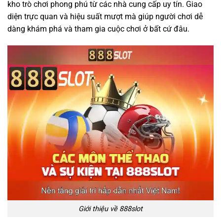
kho trò chơi phong phú từ các nhà cung cấp uy tín. Giao
diện trực quan và hiệu suất mượt mà giúp người chơi dễ
dàng khám phá và tham gia cuộc chơi ở bất cứ đâu.
Giới thiệu về 888slot