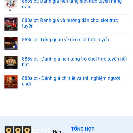
888slot: Đánh giá nền tảng slot trực tuyến hàng
đầu
888slot: Đánh giá và hướng dẫn chơi slot trực
tuyến
888slot: Tổng quan về nền slot trực tuyến
888slot - Đánh giá nền tảng trò chơi trực tuyến nổi
bật
888slot - Đánh giá chi tiết và trải nghiệm người
chơi
TỔNG HỢP
Nền