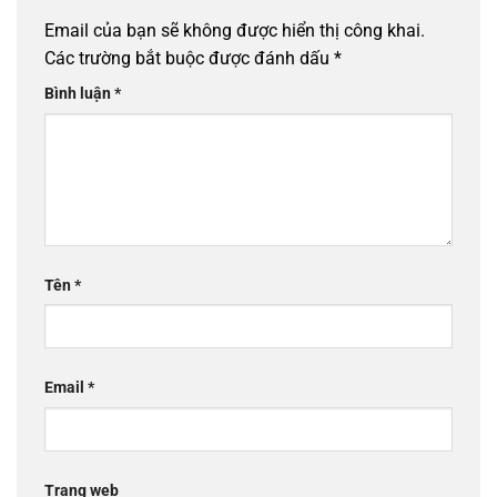
Email của bạn sẽ không được hiển thị công khai.
Các trường bắt buộc được đánh dấu
*
Bình luận
*
Tên
*
Email
*
Trang web