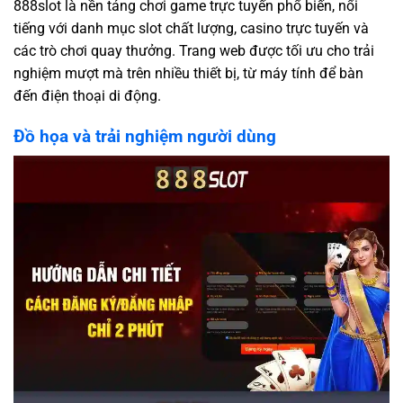
888slot là nền tảng chơi game trực tuyến phổ biến, nổi
tiếng với danh mục slot chất lượng, casino trực tuyến và
các trò chơi quay thưởng. Trang web được tối ưu cho trải
nghiệm mượt mà trên nhiều thiết bị, từ máy tính để bàn
đến điện thoại di động.
Đồ họa và trải nghiệm người dùng