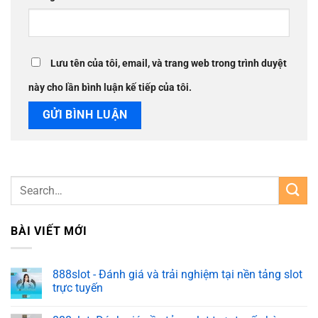
Lưu tên của tôi, email, và trang web trong trình duyệt
này cho lần bình luận kế tiếp của tôi.
BÀI VIẾT MỚI
888slot - Đánh giá và trải nghiệm tại nền tảng slot
trực tuyến