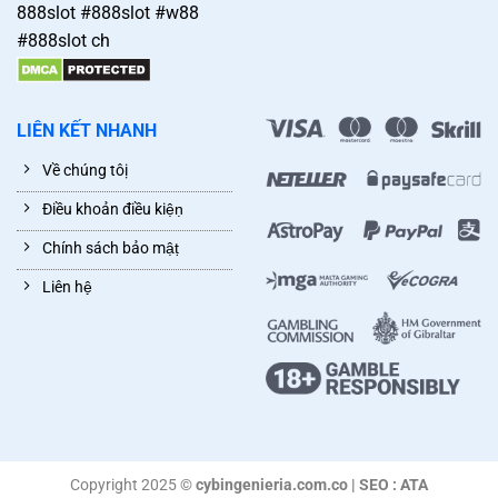
888slot #888slot #w88
#888slot ch
LIÊN KẾT NHANH
Về chúng tôị
Điều khoản điều kiệṇ
Chính sách bảo mậṭ
Liên hệ̣
Copyright 2025 ©
cybingenieria.com.co | SEO : ATA