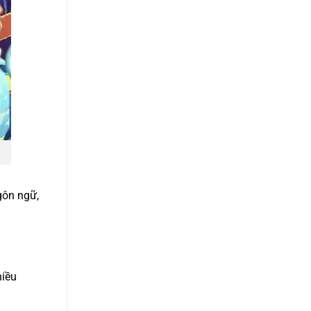
gôn ngữ,
hiều