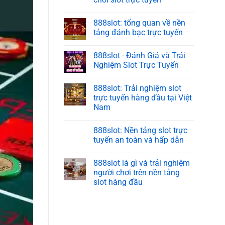
888slot: tổng quan về nền
tảng đánh bạc trực tuyến
888slot - Đánh Giá và Trải
Nghiệm Slot Trực Tuyến
888slot: Trải nghiệm slot
trực tuyến hàng đầu tại Việt
Nam
888slot: Nền tảng slot trực
tuyến an toàn và hấp dẫn
888slot là gì và trải nghiệm
người chơi trên nền tảng
slot hàng đầu