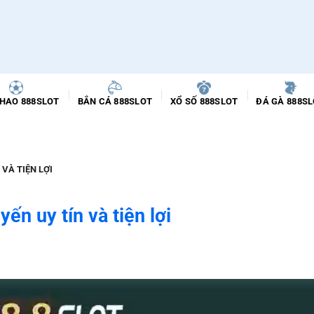
THAO 888SLOT
BẮN CÁ 888SLOT
XỔ SỐ 888SLOT
ĐÁ GÀ 888S
VÀ TIỆN LỢI
ến uy tín và tiện lợi