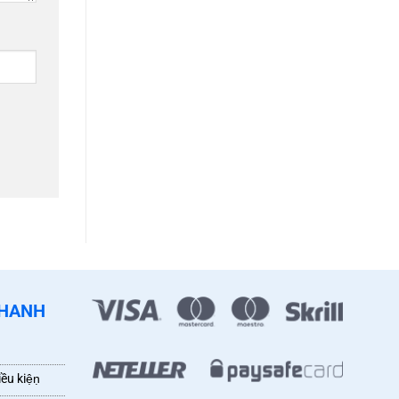
NHANH
̀u kiệṇ