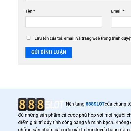
Tên
*
Email
*
Lưu tên của tôi, email, và trang web trong trình duyệt
Nền tảng
888SLOT
của chúng tô
đủ những sản phẩm cá cược phù hợp với mọi người ch
điểm giải trí đầy tính công bằng và minh bạch. Không
những sản phẩm cá cược giải trí trực tuyến hàng đầ