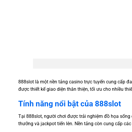
888slot là một nền tảng casino trực tuyến cung cấp đa
được thiết kế giao diện thân thiện, tối ưu cho nhiều thi
Tính năng nổi bật của 888slot
Tại 888slot, người chơi được trải nghiệm đồ họa sống
thưởng và jackpot tiến lên. Nền tảng còn cung cấp các