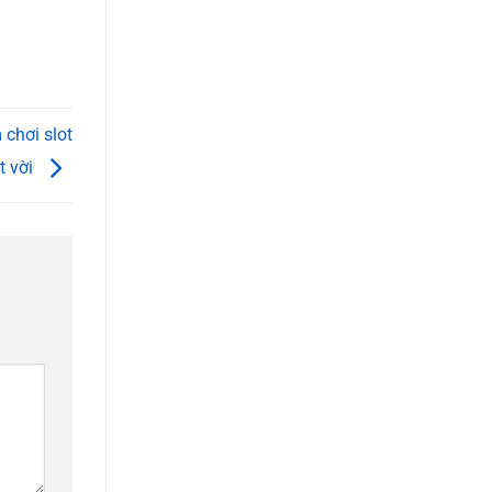
 chơi slot
t vời