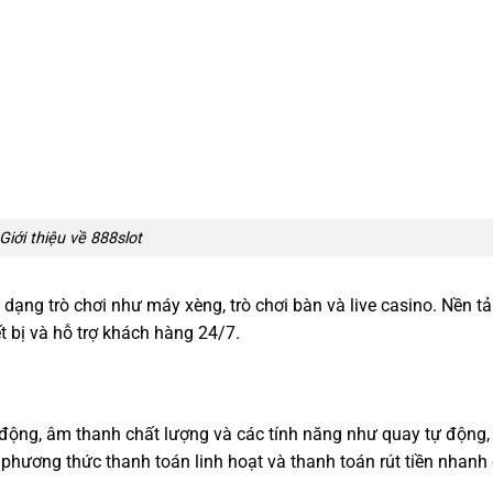
Giới thiệu về 888slot
 dạng trò chơi như máy xèng, trò chơi bàn và live casino. Nền t
ết bị và hỗ trợ khách hàng 24/7.
 động, âm thanh chất lượng và các tính năng như quay tự động,
 phương thức thanh toán linh hoạt và thanh toán rút tiền nhanh