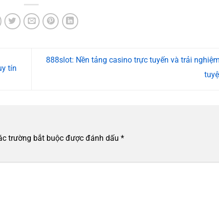
888slot: Nền tảng casino trực tuyến và trải nghiệm
y tín
tuyệ
ác trường bắt buộc được đánh dấu
*