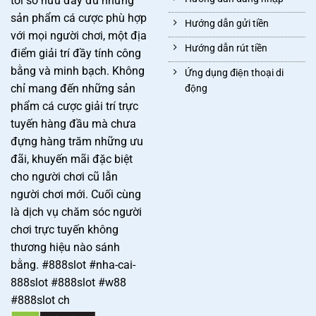
tôi sở hữu đầy đủ những
sản phẩm cá cược phù hợp
Hướng dẫn gửi tiền
với mọi người chơi, một địa
Hướng dẫn rút tiền
điểm giải trí đầy tính công
bằng và minh bạch. Không
Ứng dụng điện thoại di
chỉ mang đến những sản
động
phẩm cá cược giải trí trực
tuyến hàng đầu mà chưa
đựng hàng trăm những ưu
đãi, khuyến mãi đặc biệt
cho người chơi cũ lẫn
người chơi mới. Cuối cùng
là dịch vụ chăm sóc người
chơi trực tuyến không
thương hiệu nào sánh
bằng. #888slot #nha-cai-
888slot #888slot #w88
#888slot ch