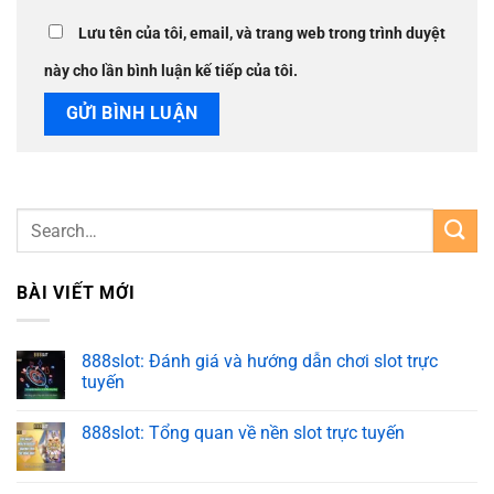
Lưu tên của tôi, email, và trang web trong trình duyệt
này cho lần bình luận kế tiếp của tôi.
BÀI VIẾT MỚI
888slot: Đánh giá và hướng dẫn chơi slot trực
tuyến
888slot: Tổng quan về nền slot trực tuyến