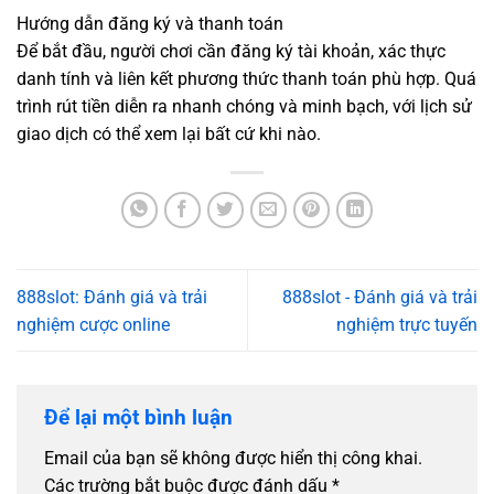
Hướng dẫn đăng ký và thanh toán
Để bắt đầu, người chơi cần đăng ký tài khoản, xác thực
danh tính và liên kết phương thức thanh toán phù hợp. Quá
trình rút tiền diễn ra nhanh chóng và minh bạch, với lịch sử
giao dịch có thể xem lại bất cứ khi nào.
888slot: Đánh giá và trải
888slot - Đánh giá và trải
nghiệm cược online
nghiệm trực tuyến
Để lại một bình luận
Email của bạn sẽ không được hiển thị công khai.
Các trường bắt buộc được đánh dấu
*