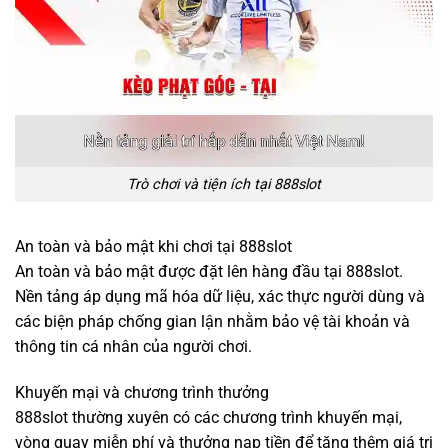
Trò chơi và tiện ích tại 888slot
An toàn và bảo mật khi chơi tại 888slot
An toàn và bảo mật được đặt lên hàng đầu tại 888slot.
Nền tảng áp dụng mã hóa dữ liệu, xác thực người dùng và
các biện pháp chống gian lận nhằm bảo vệ tài khoản và
thông tin cá nhân của người chơi.
Khuyến mại và chương trình thưởng
888slot thường xuyên có các chương trình khuyến mại,
vòng quay miễn phí và thưởng nạp tiền để tăng thêm giá trị