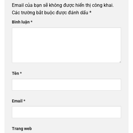
Email của bạn sẽ không được hiển thị công khai.
Các trường bắt buộc được đánh dấu
*
Bình luận
*
Tên
*
Email
*
Trang web