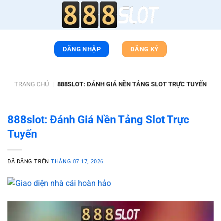
Chuyển
đến
nội
dung
ĐĂNG NHẬP
ĐĂNG KÝ
TRANG CHỦ
|
888SLOT: ĐÁNH GIÁ NỀN TẢNG SLOT TRỰC TUYẾN
888slot: Đánh Giá Nền Tảng Slot Trực
Tuyến
ĐÃ ĐĂNG TRÊN
THÁNG 07 17, 2026