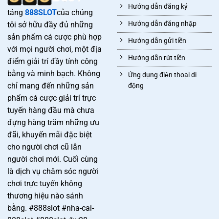
Hướng dẫn đăng ký
tảng
888SLOT
của chúng
Hướng dẫn đăng nhập
tôi sở hữu đầy đủ những
sản phẩm cá cược phù hợp
Hướng dẫn gửi tiền
với mọi người chơi, một địa
Hướng dẫn rút tiền
điểm giải trí đầy tính công
bằng và minh bạch. Không
Ứng dụng điện thoại di
chỉ mang đến những sản
động
phẩm cá cược giải trí trực
tuyến hàng đầu mà chưa
đựng hàng trăm những ưu
đãi, khuyến mãi đặc biệt
cho người chơi cũ lẫn
người chơi mới. Cuối cùng
là dịch vụ chăm sóc người
chơi trực tuyến không
thương hiệu nào sánh
bằng. #888slot #nha-cai-