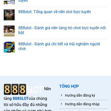
tuyến
888slot: Tổng quan về nền slot trực tuyến
888slot - Đánh giá nền tảng trò chơi trực tuyến nổi
bật
888slot - Đánh giá chi tiết và trải nghiệm người
chơi
TỔNG HỢP
Nền
Hướng dẫn đăng ký
tảng
888SLOT
của chúng
Hướng dẫn đăng nhập
tôi sở hữu đầy đủ những
sản phẩm cá cược phù hợp