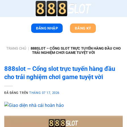
Chuyển
đến
nội
dung
ĐĂNG NHẬP
ĐĂNG KÝ
TRANG CHỦ
|
888SLOT – CỔNG SLOT TRỰC TUYẾN HÀNG ĐẦU CHO
TRẢI NGHIỆM CHƠI GAME TUYỆT VỜI
888slot – Cổng slot trực tuyến hàng đầu
cho trải nghiệm chơi game tuyệt vời
ĐÃ ĐĂNG TRÊN
THÁNG 07 17, 2026